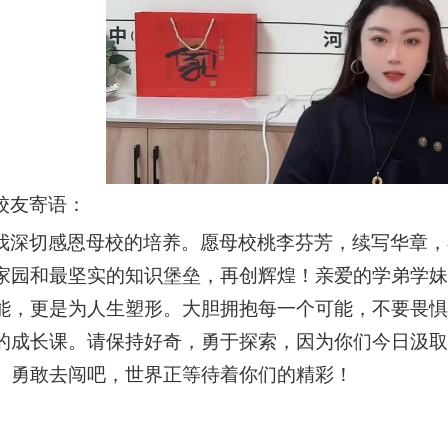
校友寄语：
我深切感恩母校的培养。愿母校桃李芬芳，续写华章，
家园和最坚实的知识堡垒，再创辉煌！亲爱的学弟学
能，更是为人生塑形。大胆拥抱每一个可能，不要畏
的成长课。请保持好奇，勇于探索，因为你们今日汲
。勇敢去闯吧，世界正等待着你们的精彩！