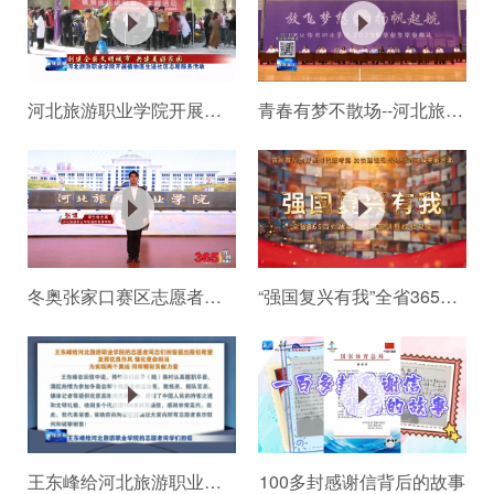
河北旅游职业学院开展植物医生...
青春有梦不散场--河北旅游职业...
冬奥张家口赛区志愿者张博讲述...
“强国复兴有我”全省365百姓故...
王东峰给河北旅游职业学院的志...
100多封感谢信背后的故事