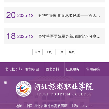
20
2025-12
有“被”而来 青春尽显风采——酒店管理学院成功举办内务整理比赛
18
2025-12
畜牧兽医学院举办新瑞鹏实习分享暨订单班招生大会
首页
上页
下页
尾页
书记校长邮
智慧校园
图书资料
信息服务
常用链接
箱
地址：中国·河北省承德市高教园区 邮编：067000