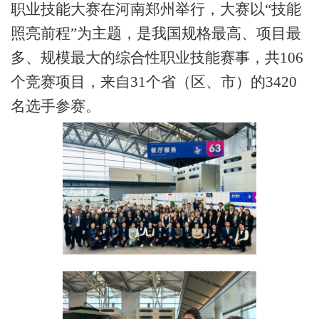
职业技能大赛在河南郑州举行，
大赛以
“技能
照亮前程”为主题，
是我国规格最高、项目最
多、规模最大的综合性职业技能赛事
，
共
106
个竞赛项目，
来自
31个省（区
、
市
）
的
3420
名选手参赛。