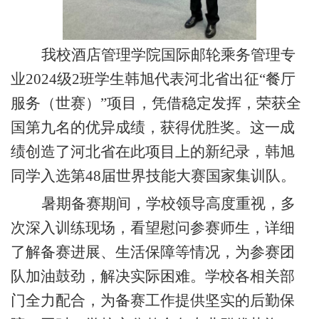
我校酒店管理学院
国际
邮轮
乘务管理
专
业
20
24级2班
学生
韩旭代表河北省出征
“餐厅
服务（世赛）”项目，凭借稳定发挥，荣获全
国第九名的优异成绩，获得优胜奖
。
这一成
绩创造了河北省在此项目上的新纪录，韩旭
同学入选第
48届世界技能大赛国家集训队。
暑期备赛期间，学校领导高度重视，多
次深入训练现场，看望慰问参赛师生，详细
了解备赛进展、生活保障等情况，为参赛团
队加油鼓劲，解决实际困难。学校各相关
部
门
全力配合，为备赛工作提供坚实的后勤保