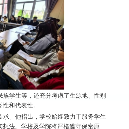
民族学生等，还充分考虑了
生源地、性别
泛性和代表性。
要求。他指出，学
校
始终致力于服务学生
实想法。学
校
及学
院
将严格遵守保密原