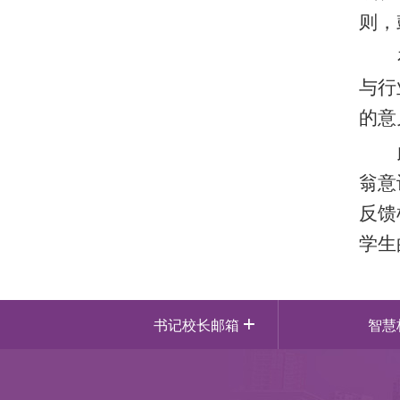
则，
与行
的意
翁意
反馈
学生
书记校长邮箱
智慧