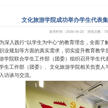
文化旅游学院成功举办学生代表
发布时间：2026-04-23
浏览次数：
70
为
深入践行
“以学生为中心”的
教育
理念
，全面了
职业规划等方面的真实需求，切实提升教育教学
游学院
联合学生工作
部
（
团委
）
组织召开学生代
学
生
工
作
部
（
团委
）
、
文化旅游学院
相关负责人
入
访谈与
交流。