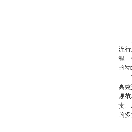
流行
程、
的物
高效
规范
责、
的多