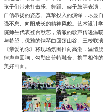
孩子们带来打击乐、舞蹈、架子鼓等表演，
自信昂扬的姿态、真挚投入的演绎，尽显自
强不息、向阳成长的精神风貌。艺术设计学
院
师生代表
登台献艺，清澈
的
歌声传递温暖
与希望
，
优雅的
钢琴曲回荡山谷。三校联演
《亲爱的你》将现场氛围推向高潮，温情旋
律声声回响，勾勒出普特融合、携手相伴的
美好画面。