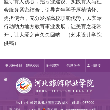
坚守育人初心，把专业建设、实践育人与社
会服务紧密结合，引导青年学子厚植情怀、
勇担使命，充分发挥高校职能优势，以实际
行动助力地方教育事业发展，让美育之花常
开，让大爱之声久久回响。
（
艺术设计学院
供稿
）
书记校长邮
智慧校园
图书资料
信息服务
常用链接
箱
地址：中国·河北省承德市高教园区 邮编：067000
冀ICP备07009156
号
冀公网安备 13080202000462号