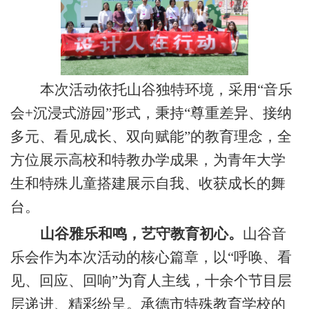
本次活动依托山谷独特环境，采用
“音乐
会+沉浸式游园”形式，秉持“尊重差异、接纳
多元、看见成长、双向赋能”的教育理念，全
方位展示
高校和
特教办学成果，为
青年大学
生和
特殊儿童搭建展示自我、收获成长的舞
台。
山谷
雅乐和鸣
，艺
守教育初心
。
山谷音
乐会作为本次活动的核心篇章，以
“呼唤、看
见、回应、回响”为育人主线，十余
个
节目层
层递进、精彩纷呈。承德市特殊教育学校的